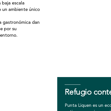
a baja escala
do un ambiente único
ta gastronómica dan
ue por su
l entorno.
Refugio con
Punta Liquen es un ec