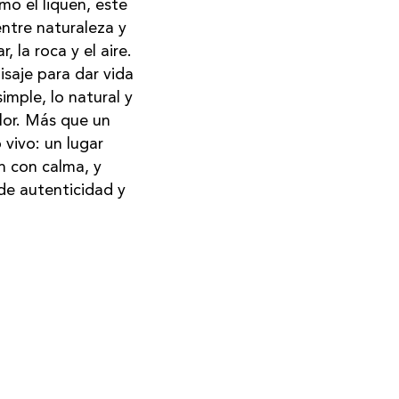
o el liquen, este
entre naturaleza y
 la roca y el aire.
isaje para dar vida
mple, lo natural y
lor. Más que un
vivo: un lugar
n con calma, y
de autenticidad y